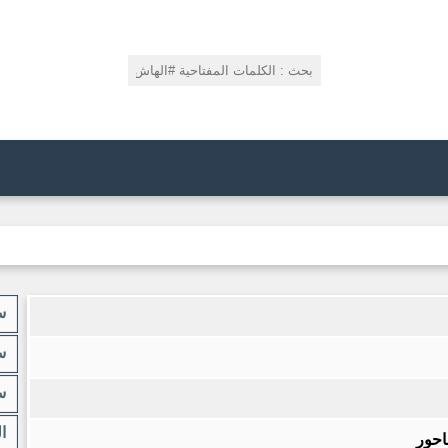
س
س
س
ا
احور